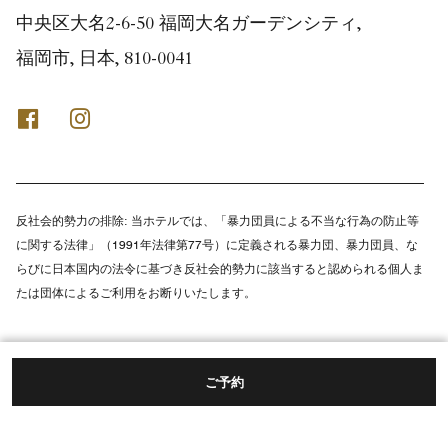
中央区大名2-6-50 福岡大名ガーデンシティ,
福岡市, 日本, 810-0041
Facebook
Instagram
反社会的勢力の排除:
当ホテルでは、「暴力団員による不当な行為の防止等
に関する法律」（1991年法律第77号）に定義される暴力団、暴力団員、な
らびに日本国内の法令に基づき反社会的勢力に該当すると認められる個人ま
たは団体によるご利用をお断りいたします。
ご予約