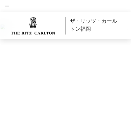
Skip
to
メニューのテキスト
main
ザ・リッツ・カール
content
トン福岡