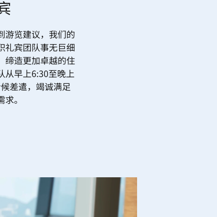
宾
到游览建议，我们的
职礼宾团队事无巨细
，缔造更加卓越的住
从早上6:30至晚上
时听候差遣，竭诚满足
需求。