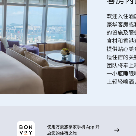
客房内
欢迎入住酒
豪华客房或
的设施及服
食材和香港
提供贴心美
适住宿的关
团队将奉上
一小瓶睡眠
上轻轻喷洒
使用万豪旅享家手机 App 开
启您的住宿之旅