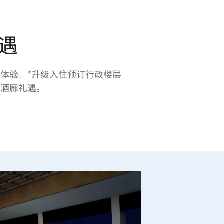
遇
体验。*升级入住预订行政楼层
政酒廊礼遇。