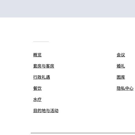
概览
会议
套房与客房
婚礼
行政礼遇
图库
餐饮
隐私中心
水疗
目的地与活动