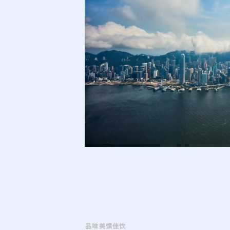
品味美馔佳饮