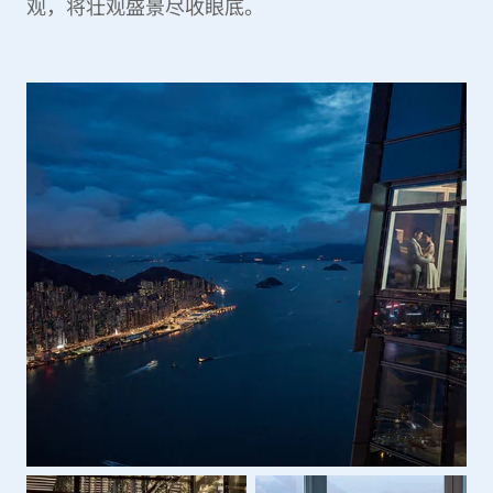
观，将壮观盛景尽收眼底。