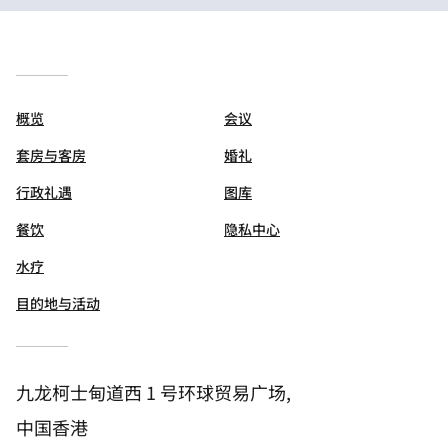
概览
会议
套房与客房
婚礼
行政礼遇
图库
餐饮
隐私中心
水疗
目的地与活动
九龙柯士甸道西 1 号环球贸易广场,
中国香港