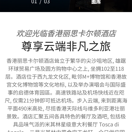
01
/
03
图库
欢迎光临香港丽思卡尔顿酒店
尊享云端非凡之旅
香港丽思卡尔顿酒店耸立于繁华的尖沙咀地区, 雄踞
环球贸易广场及圆方购物中心之上, 坐拥102至118
层。酒店位于西九龙文化区, 毗邻M+博物馆和香港故
宫文化博物馆等文化地标, 以及举办演唱会与国际盛
事的启德体育园區。高速铁路站及机场快线近在咫
尺, 仅需21分钟即可抵达机场。步入云端, 来到距离海
平面490米高处, 尽揽香港天际线与维多利亚港壮丽
景致。酒店汇聚五间各具特色的餐厅及酒吧, 包括极
具品味气派的米其林星级意大利餐厅 Tosca di