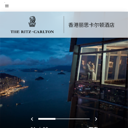
Skip
菜单文本
to
main
香港丽思卡尔顿酒店
content
上一页
下一页
0
1
2