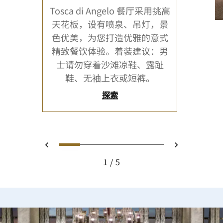
Tosca di Angelo 餐厅采用挑高
天花板，设有喷泉、吊灯，景
色优美，为您打造优雅的意式
精致餐饮体验。着装建议：男
士请勿穿着沙滩凉鞋、露趾
鞋、无袖上衣或短裤。
探索
0
1
2
3
4
上一页
下一页
1
5