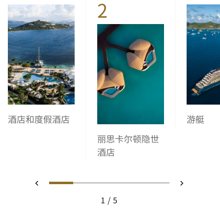
2
酒店和度假酒店
游艇
丽思卡尔顿隐世
酒店
1
2
3
4
5
上一页
下一页
1
5