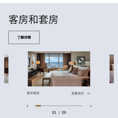
客房和套房
了解详情
展
展开图标
豪华客房
查看房价
01
/
09