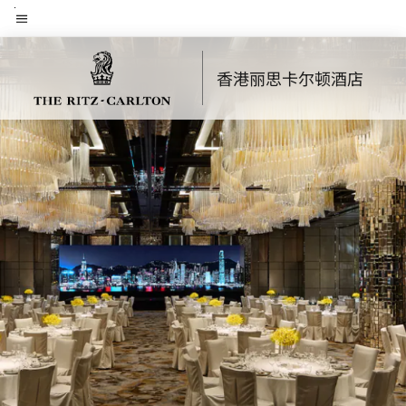
Skip
菜单文本
to
main
香港丽思卡尔顿酒店
content