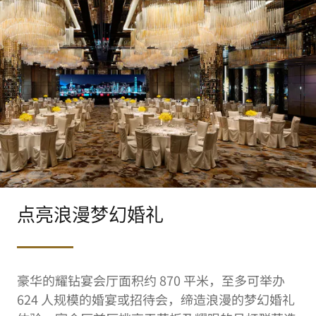
点亮浪漫梦幻婚礼
豪华的耀钻宴会厅面积约 870 平米，至多可举办
624 人规模的婚宴或招待会，缔造浪漫的梦幻婚礼