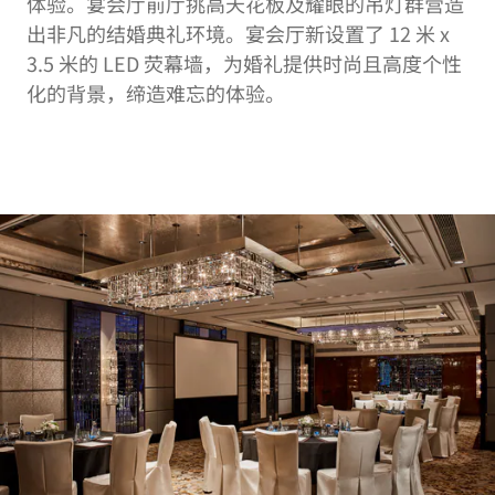
体验。宴会厅前厅挑高天花板及耀眼的吊灯群营造
出非凡的结婚典礼环境。宴会厅新设置了 12 米 x
3.5 米的 LED 荧幕墙，为婚礼提供时尚且高度个性
化的背景，缔造难忘的体验。