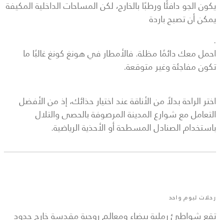
يكون الجو دافئًا ورطبًا بالخارج، لكن المساحات الداخلية المكيفة
يمكن أن تصبح باردة
.
احمل معك دائمًا مظلة. فالأمطار في هونغ كونغ غالبًا ما
تكون مفاجئة وغير متوقعة.
اختر الراحة بدلاً من الأناقة عند اختيار حذائك، إذ من الأفضل
التعامل مع شوارع المدينة المرصوفة بالحصى والتلال
باستخدام الصنادل المسطحة أو الأحذية الرياضية.
رحلات ليوم واحد
تقع شواطئ رملية بيضاء ومعالم روحية مقدسة خارج حدود