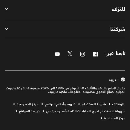
للنزلاء
شركتنا
Youtube
Twitter
Instagram
Facebook
تابعنا عبر:
العربية
حقوق الطبع والنشر والتأليف © للأعوام من 1996 إلى 2026 محفوظة لشركة ماريوت
الدولية. جميع الحقوق محفوظة. معلومات ملكية ماريوت
Opens a new window
الوظائف
شروط الاستخدام
شروط وأحكام البرنامج
مركز الخصوصية
سهولة الاستخدام لذوي الاحتياجات الخاصة بأسلوب رقمي
خريطة المواقع
مركز المساعدة