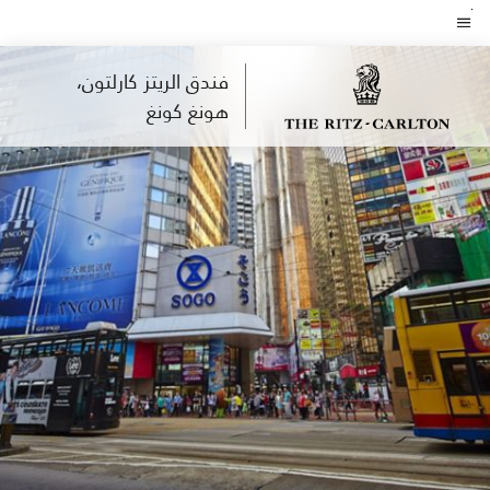
Skip
to
نص القائمة
main
فندق الريتز كارلتون،
content
هونغ كونغ