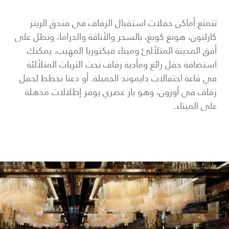
تتمتع أماكن حفلات استقبال الزفاف في فندق الريتز
كارلتون، هونغ كونغ، بالسحر والأناقة والدراما، وتطل على
أفق المدينة المتلألئ وميناء فيكتوريا المهيب. يمكنك
استضافة حفل رائع ومأدبة زفاف تحت الثريات المتلألئة
في قاعة احتفالات دايموند الجميلة. أو دعنا نخطط لحفل
زفاف في أوزون، وهو بار عصري يوفر إطلالات مذهلة
على الميناء.