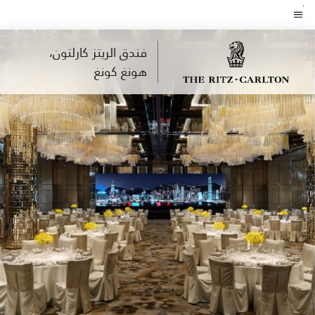
Skip
to
نص القائمة
main
فندق الريتز كارلتون،
content
هونغ كونغ