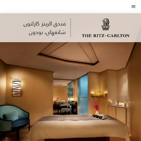
Skip
to
نص القائمة
main
فندق الريتز كارلتون
content
شانغهاي، بودون