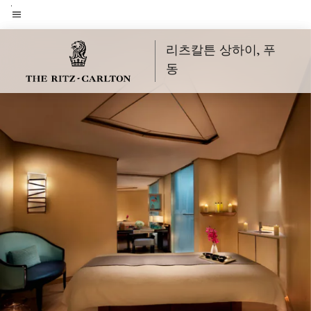
Skip
to
메뉴 텍스트
main
리츠칼튼 상하이, 푸
content
동