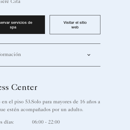
iere Cita
ervar servicios de
Visitar el sitio
spa
web
formación
ess Center
en el piso 53.Solo para mayores de 16 años a
ue estén acompañados por un adulto.
s días:
06:00 - 22:00