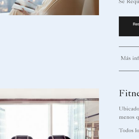
Se Requ
Res
Más in
Fitn
Ubicado 
menos q
Todos lo