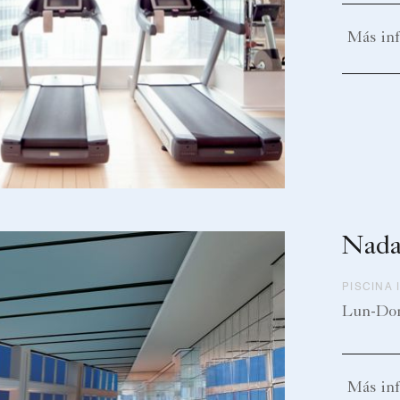
Más in
Nada
PISCINA 
Lun-Dom 
Más in