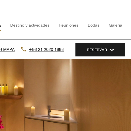
a
Destino y actividades
Reuniones
Bodas
Galería
R MAPA
+86 21-2020-1888
RESERVAR