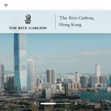
Skip
to
Menütext
main
The Ritz-Carlton,
content
Hong Kong
Vorherige
Weiter
0
1