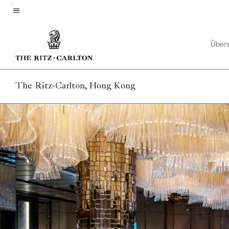
Skip
to
Menütext
main
Übers
content
The Ritz-Carlton, Hong Kong