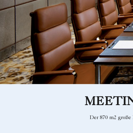
MEETI
Der 870 m2 große B