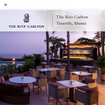
Skip
to
Menütext
main
The Ritz-Carlton
content
Tenerife, Abama