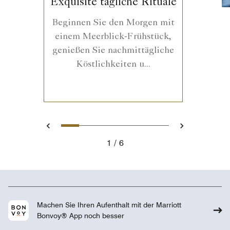
Exquisite tägliche Rituale
Beginnen Sie den Morgen mit
einem Meerblick-Frühstück,
genießen Sie nachmittägliche
Köstlichkeiten u...
1
2
3
4
5
6
Zurück
Weiter
1
6
Machen Sie Ihren Aufenthalt mit der Marriott
Bonvoy® App noch besser