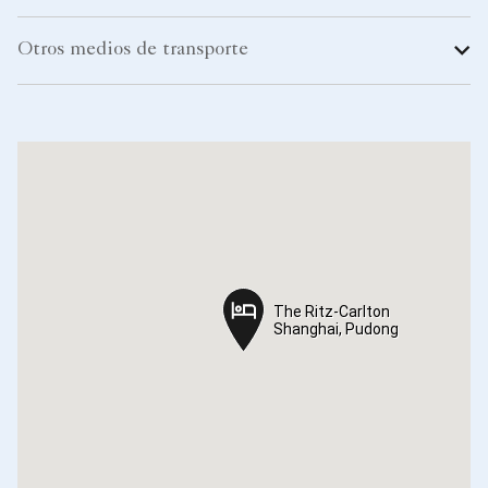
Otros medios de transporte
The Ritz-Carlton
The Ritz-Carlton
Shanghai, Pudong
Shanghai, Pudong