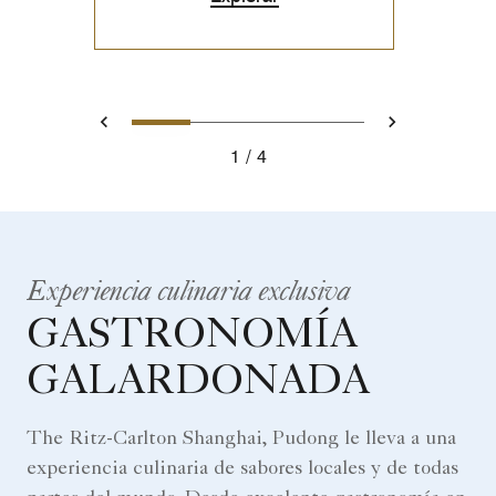
0
1
2
3
Atrás
Siguiente
1
4
Experiencia culinaria exclusiva
GASTRONOMÍA
GALARDONADA
The Ritz-Carlton Shanghai, Pudong le lleva a una
experiencia culinaria de sabores locales y de todas