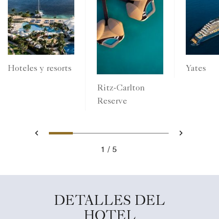
Yates
Hoteles y resorts
Ritz-Carlton
Reserve
1
2
3
4
5
Anterior
Siguient
1
5
DETALLES DEL
HOTEL