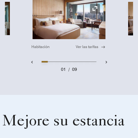
Ic
Icono de expansión
Habitación
Ver las tarifas
01
/
09
Mejore su estancia