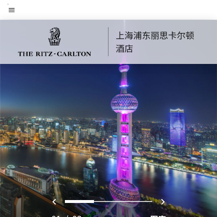
Skip
菜单文本
to
main
上海浦东丽思卡尔顿
content
酒店
上一页
下一页
0
1
2