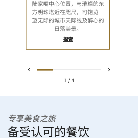
陆家嘴中心位置，与璀璨的东
方明珠塔近在咫尺，可饱览一
望无际的城市天际线及醉心的
日落美景。
探索
0
1
2
3
上一页
下一页
1
4
专享美食之旅
备受认可的餐饮