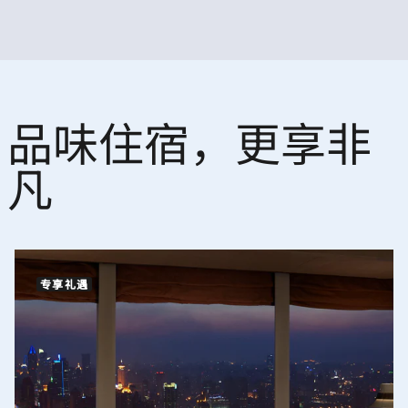
品味住宿，更享非
凡
专享礼遇