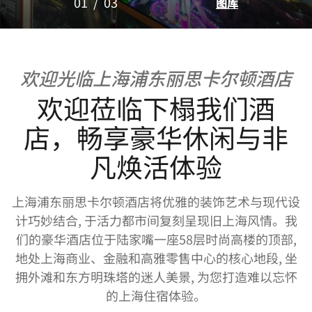
01
/
03
图库
欢迎光临上海浦东丽思卡尔顿酒店
欢迎莅临下榻我们酒
店，畅享豪华休闲与非
凡焕活体验
上海浦东丽思卡尔顿酒店将优雅的装饰艺术与现代设
计巧妙结合, 于活力都市间复刻呈现旧上海风情。我
们的豪华酒店位于陆家嘴一座58层时尚高楼的顶部,
地处上海商业、金融和高雅零售中心的核心地段, 坐
拥外滩和东方明珠塔的迷人美景, 为您打造难以忘怀
的上海住宿体验。