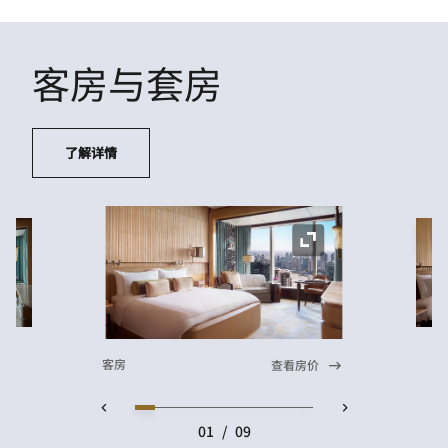
客房与套房
了解详情
展
展开图标
客房
查看房价
01
/
09