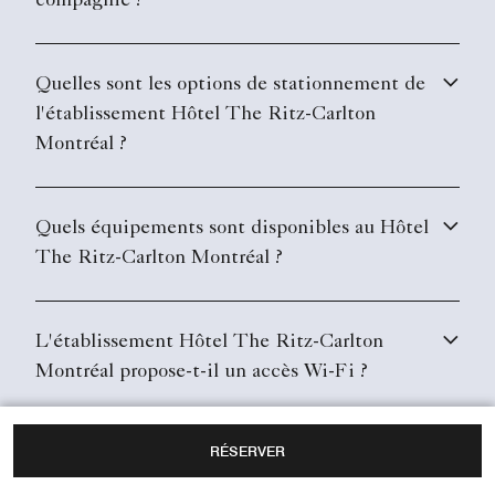
compagnie ?
Quelles sont les options de stationnement de
l'établissement Hôtel The Ritz-Carlton
Montréal ?
Quels équipements sont disponibles au Hôtel
The Ritz-Carlton Montréal ?
L'établissement Hôtel The Ritz-Carlton
Montréal propose-t-il un accès Wi-Fi ?
RÉSERVER
Quel est l'aéroport le plus proche de Hôtel
The Ritz-Carlton Montréal ?