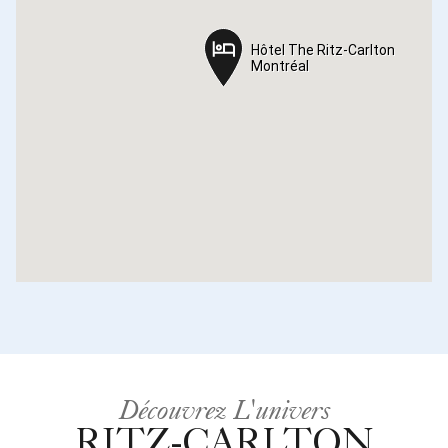
Hôtel The Ritz-Carlton
Hôtel The Ritz-Carlton
Montréal
Montréal
Découvrez L'univers
RITZ-CARLTON