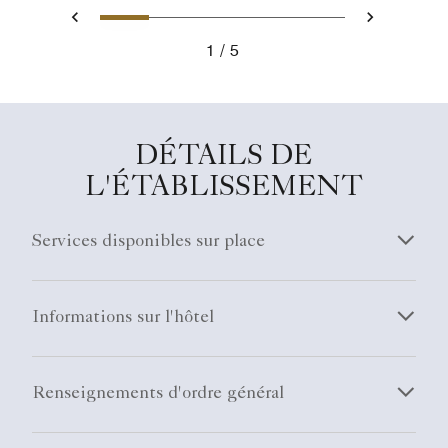
1
2
3
4
5
Précédent
Suivant
1
5
DÉTAILS DE
L'ÉTABLISSEMENT
Services disponibles sur place
Informations sur l'hôtel
Renseignements d'ordre général