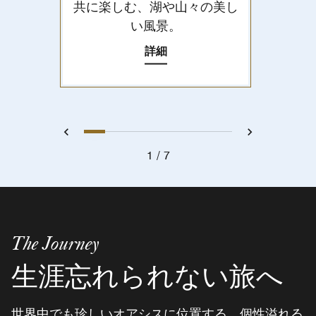
共に楽しむ、湖や山々の美し
い風景。
詳細
1
2
3
4
5
6
7
戻る
次へ
1
7
The Journey
生涯忘れられない旅へ
世界中でも珍しいオアシスに位置する、個性溢れる