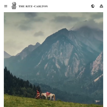
ザ・リッツ・カールトン
サ