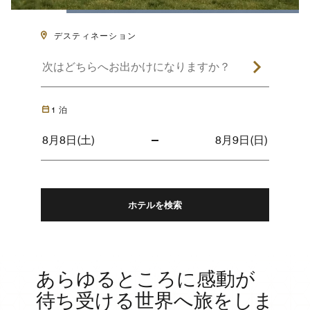
Loaded
:
100.00%
Pause
Unmute
Descriptions
Subtitles
Picture-
Fullsc
デスティネーション
in-
Picture
1
泊
ホテルを検索
あらゆるところに感動が
待ち受ける世界へ旅をしま