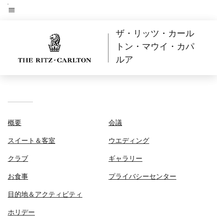
Skip
to
メニューのテキスト
main
ザ・リッツ・カール
content
トン・マウイ・カパ
ルア
概要
会議
スイート＆客室
ウエディング
クラブ
ギャラリー
お食事
プライバシーセンター
目的地＆アクティビティ
ホリデー