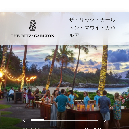
Skip
to
メニューのテキスト
main
ザ・リッツ・カール
content
トン・マウイ・カパ
ルア
戻る
次へ
0
1
2
3
4