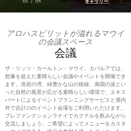
ギャラリー
01
/
05
アロハスピリットが溢れるマウイ
の会議スペース
会議
ザ・リッツ・カールトン・マウイ、カパルアでは、
想像を超えた素晴らしい会議やイベントを開催でき
ます。溶岩の湾、緑豊かな山の稜線、南国の波とい
った自然の風景が広がる素晴らしい環境で、エキス
パートによるイベントプランニングサービスと屋内
外で合計20のイベント会場をご利用いただけます。
プレファンクションラナイでカクテルを飲みながら
交流しましょう。ご希望によってメニューをカスタ