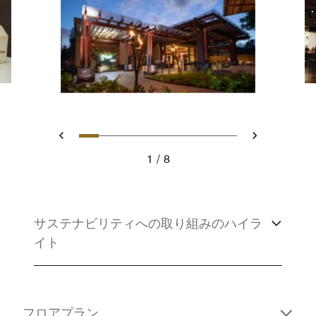
スライド 1 - Aloha Garden Pavi
スライド 2 - A couple at the
スライド 3 - A group of fr
スライド 4 - Events in
スライド 5 - Ritz Car
スライド 6 - A grou
スライド 7 - tabl
スライド 8 - 
戻る
次へ
1
8
Aloha Garden Pavilion Evening Event
サステナビリティへの取り組みのハイラ
イト
フロアプラン