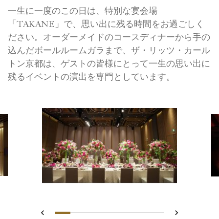
一生に一度のこの日は、特別な宴会場
「TAKANE」で、思い出に残る時間をお過ごしく
ださい。オーダーメイドのコースディナーから手の
込んだボールルームガラまで、ザ・リッツ・カール
トン京都は、ゲストの皆様にとって一生の思い出に
残るイベントの演出を専門としています。
スライド 1 - Ritz Carlton Hote
スライド 2 - Ritz Carlton H
スライド 3 - Ritz Carlton
スライド 4 - Ritz Carl
スライド 5 - Ritz C
スライド 6 - Fo
スライド 7 -
戻る
次へ