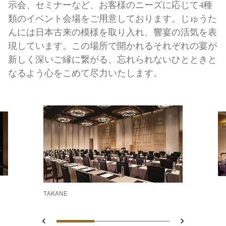
示会、セミナーなど、お客様のニーズに応じて4種
類のイベント会場をご用意しております。じゅうた
んには日本古来の模様を取り入れ、響宴の活気を表
現しています。この場所で開かれるそれぞれの宴が
新しく深いご縁に繋がる、忘れられないひとときと
なるよう心をこめて尽力いたします。
TAKANE
スライド 1 - TAKANE Meeti
スライド 2 - Long table 
スライド 3 - B