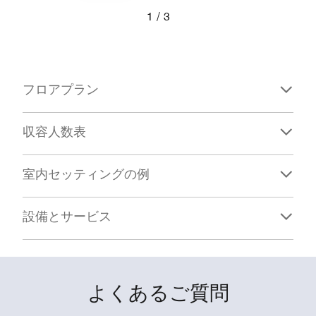
戻る
次へ
1
3
TAKANE Meeting Room
フロアプラン
収容人数表
室内セッティングの例
設備とサービス
よくあるご質問