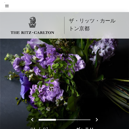
Skip
to
メニューのテキスト
main
ザ・リッツ・カール
content
トン京都
戻る
次へ
0
1
2