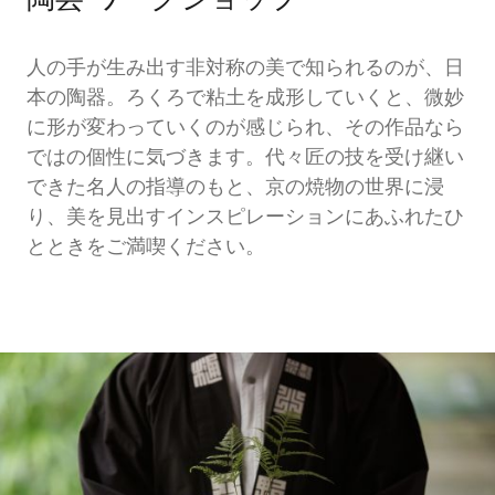
陶芸 ワークショップ
人の手が生み出す非対称の美で知られるのが、日
本の陶器。ろくろで粘土を成形していくと、微妙
に形が変わっていくのが感じられ、その作品なら
ではの個性に気づきます。代々匠の技を受け継い
できた名人の指導のもと、京の焼物の世界に浸
り、美を見出すインスピレーションにあふれたひ
とときをご満喫ください。