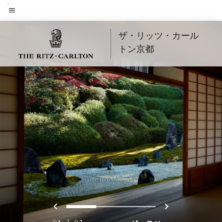
Skip
to
メニューのテキスト
main
ザ・リッツ・カール
content
トン京都
戻る
次へ
0
1
2