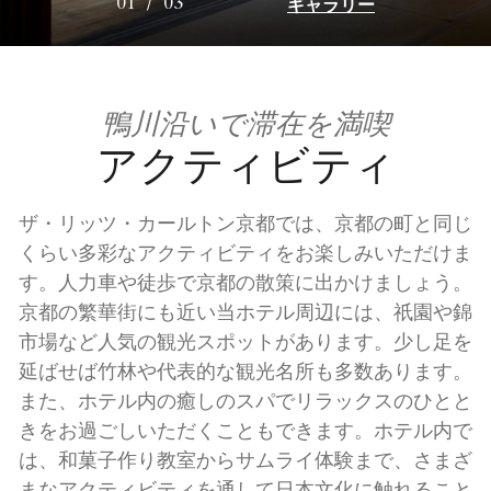
ギャラリー
01
/
03
鴨川沿いで滞在を満喫
アクティビティ
ザ・リッツ・カールトン京都では、京都の町と同じ
くらい多彩なアクティビティをお楽しみいただけま
す。人力車や徒歩で京都の散策に出かけましょう。
京都の繁華街にも近い当ホテル周辺には、祇園や錦
市場など人気の観光スポットがあります。少し足を
延ばせば竹林や代表的な観光名所も多数あります。
また、ホテル内の癒しのスパでリラックスのひとと
きをお過ごしいただくこともできます。ホテル内で
は、和菓子作り教室からサムライ体験まで、さまざ