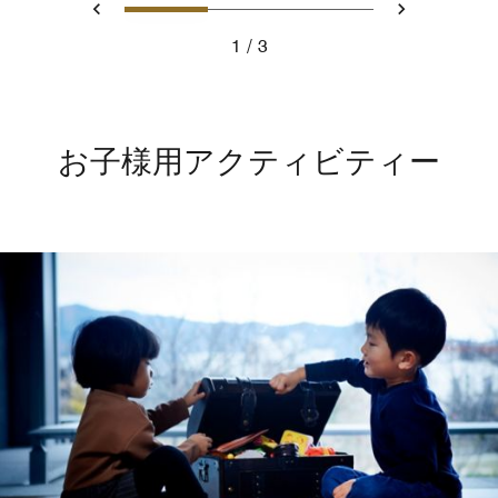
スライド 1 - Ritz Carlton Ho
スライド 2 - Ritz Carl
スライド 3 - Boy
戻る
次へ
1
3
Ritz Carlton Hotel image
お子様用アクティビティー