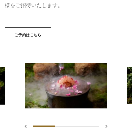
様をご招待いたします。
ご予約はこちら
スライド 1 - Chef's Tabe
スライド 2 - Chefs Ta
スライド 3 - Ch
戻る
次へ