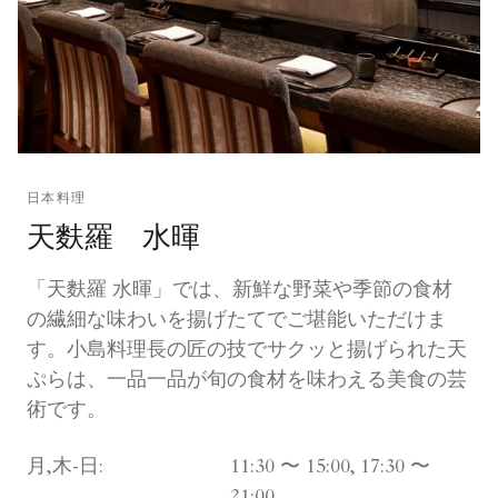
日本料理
天麩羅 水暉
「天麩羅 水暉」では、新鮮な野菜や季節の食材
の繊細な味わいを揚げたてでご堪能いただけま
す。小島料理長の匠の技でサクッと揚げられた天
ぷらは、一品一品が旬の食材を味わえる美食の芸
術です。
月,木-日:
11:30 〜 15:00, 17:30 〜
21:00