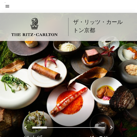
Skip
to
メニューのテキスト
main
ザ・リッツ・カール
content
トン京都
戻る
次へ
0
1
2
3
4