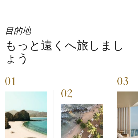
目的地
もっと遠くへ旅しまし
ょう
01
03
02