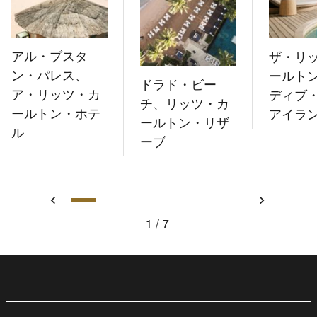
アル・ブスタ
ザ・リ
ン・パレス、
ールト
ドラド・ビー
ア・リッツ・カ
ディブ
チ、リッツ・カ
ールトン・ホテ
アイラ
ールトン・リザ
ル
ーブ
1
2
3
4
5
6
7
戻る
次へ
1
7