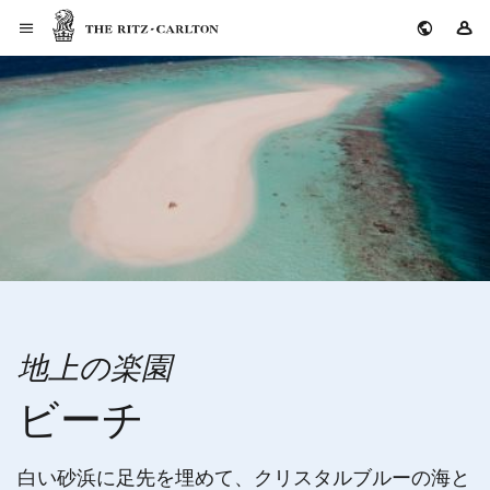
ザ・リッツ・カールトン
サ
地上の楽園
ビーチ
白い砂浜に足先を埋めて、クリスタルブルーの海と