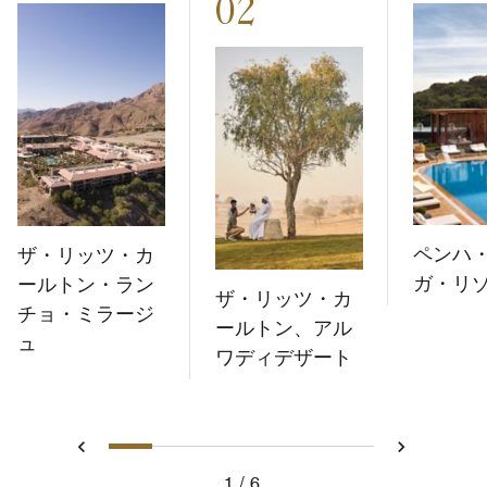
02
ペンハ
ザ・リッツ・カ
ガ・リ
ールトン・ラン
ザ・リッツ・カ
チョ・ミラージ
ールトン、アル
ュ
ワディデザート
1
2
3
4
5
6
戻る
次へ
1
6