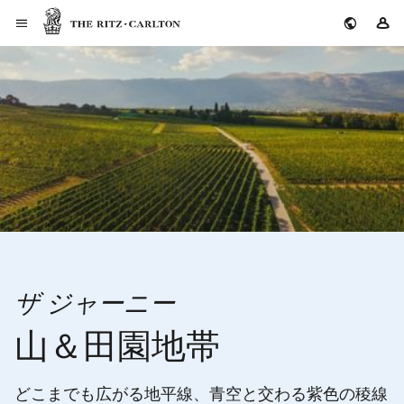
ザ・リッツ・カールトン
サ
ザ ジャーニー
山＆田園地帯
どこまでも広がる地平線、青空と交わる紫色の稜線