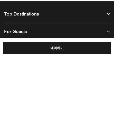
Top Destinations
For Guests
예약하기
Our Company
Facebook
Instagram
Twitter
Linkedin
Youtube
Follow us
English
© 1996 – 2026 Marriott International, Inc. All rights reserved. Marriott
Proprietary Information