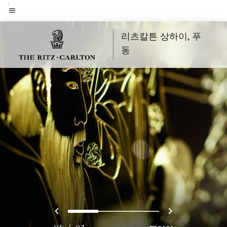
Skip
to
메뉴 텍스트
main
리츠칼튼 상하이, 푸
content
동
이전
다음
0
1
2