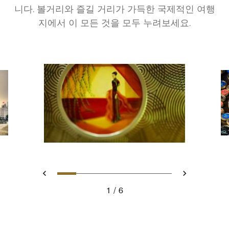
니다. 볼거리와 즐길 거리가 가득한 국제적인 여행
지에서 이 모든 것을 모두 누려보세요.
Slide 1 - Small portrait of a 
Slide 2 - Ritz Carlton Hot
Slide 3 - Upward interi
Slide 4 - Ritz Carl
Slide 5 - A riv
Slide 6 - Ri
Previous
Next
1
6
Small portrait of a woman depicted in traditional Chinese attir