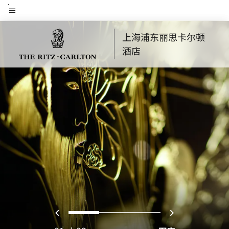
Skip
菜单文本
to
main
上海浦东丽思卡尔顿
content
酒店
上一页
下一页
0
1
2