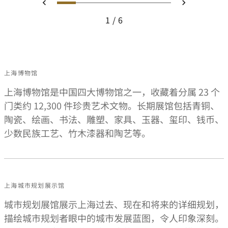
幻灯片 1 - Small portrait of a 
幻灯片 2 - Ritz Carlton Ho
幻灯片 3 - Upward interi
幻灯片 4 - Ritz Carl
幻灯片 5 - A river
幻灯片 6 - Rit
上一页
下一页
1
6
Small portrait of a woman depicted in traditional Chinese a
上海博物馆
上海博物馆是中国四大博物馆之一，收藏着分属 23 个
门类约 12,300 件珍贵艺术文物。长期展馆包括青铜、
陶瓷、绘画、书法、雕塑、家具、玉器、玺印、钱币、
少数民族工艺、竹木漆器和陶艺等。
上海城市规划展示馆
城市规划展馆展示上海过去、现在和将来的详细规划，
描绘城市规划者眼中的城市发展蓝图，令人印象深刻。