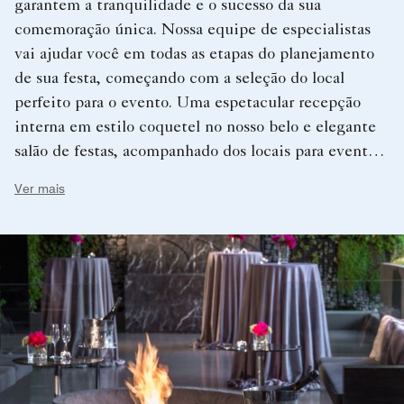
garantem a tranquilidade e o sucesso da sua
comemoração única. Nossa equipe de especialistas
vai ajudar você em todas as etapas do planejamento
de sua festa, começando com a seleção do local
perfeito para o evento. Uma espetacular recepção
interna em estilo coquetel no nosso belo e elegante
salão de festas, acompanhado dos locais para eventos,
pode combinar um atendimento personalizado com
Ver mais
ambientes cheios de estilo, criando assim uma
comemoração inesquecível para você e seus
hóspedes.