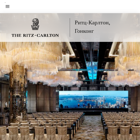
Skip
to
Текст меню
main
Ритц-Карлтон,
content
Гонконг