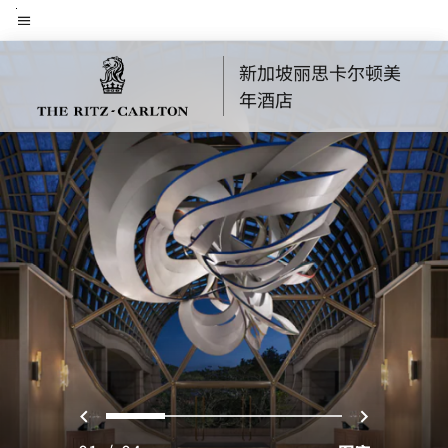
Skip
菜单文本
to
main
新加坡丽思卡尔顿美
content
年酒店
上一页
下一页
0
1
2
3