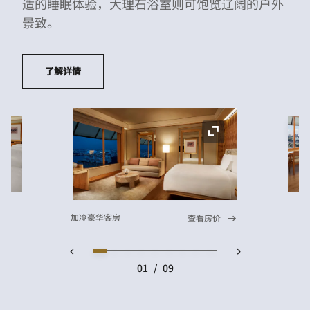
适的睡眠体验，大理石浴室则可饱览辽阔的户外
景致。
了解详情
展
展开图标
加冷豪华客房
查看房价
01
/
09