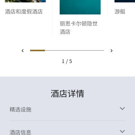
酒店和度假酒店
游艇
丽思卡尔顿隐世
酒店
1
2
3
4
5
上一页
下一页
1
5
酒店详情
精选设施
酒店信息