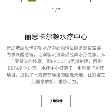
幻灯片 1 - The Grand Ballroom
幻灯片 2 - Weddings at the
幻灯片 3 - Corporate eve
幻灯片 4 - The Comm
幻灯片 5 - The Pav
幻灯片 6 - grand
幻灯片 7 - a p
上一页
下一页
1
7
The Grand Ballroom, Cluster Set Up
丽思卡尔顿水疗中心
新加坡丽思卡尔顿水疗中心倾情呈献多感官盛宴，
力求唤醒感官，让宾客沉浸享受经典水疗之旅。从
广受赞誉的按摩，到EPICUTIS面部护理，再到
ESPA身体护理，水疗中心打造了一系列豪华护理
项目，提供了一方安宁静谧的隐逸天地，让宾客在
此惬意放松、重焕活力。
了解详情