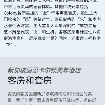
母滤光片，搭配轻质木材，营造出轻盈宽敞的环境，
带来活泼灵动的感官体验。其他传统元素包括
Colony餐厅悬挂的“金”饰条寓意吉庆，透过主大
门吹来的“风”象征运气，珠母窗格的“水”和室内
水景代表财富，主大堂令人印象深刻的“丰饶之角”
艺术雕塑代表“火”和生机。各客房采用标志性八角
形浴室窗户，展示优美全景的同时，还寓意吉祥数字
“8”。
新加坡丽思卡尔顿美年酒店
客房和套房
宽敞的客房坐拥新加坡滨海湾或加冷河区的美
景。我们的豪华酒店客房配备羽绒床垫，提供舒