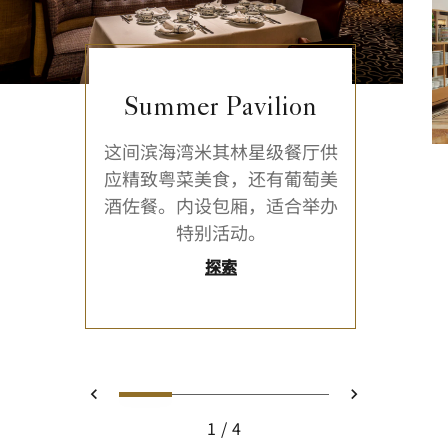
Summer Pavilion
这间滨海湾米其林星级餐厅供
应精致粤菜美食，还有葡萄美
酒佐餐。内设包厢，适合举办
特别活动。
探索
0
1
2
3
上一页
下一页
1
4