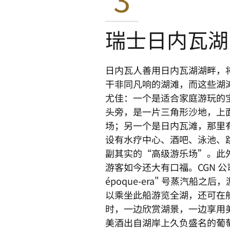
瑞士日内瓦湖
日内瓦人善用日内瓦湖湖畔，
干非同凡响的湖滩，而这些湖
尤佳：一个是适合家庭游玩的
头旁，是一片三角形沙地，上
场；另一个是日内瓦滩，那里
设有水疗中心、酒吧、泳池、
副其实的“高级游乐场”。此
游客如今还大有口福。CGN 公司推
époque-era" 号蒸汽船之
以乘坐此船游览全湖，还可在
时，一边欣赏湖景，一边享用
美酒出自湖岸上久负盛名的葡