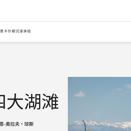
思卡尔顿
沉浸体验
四大湖滩
恩-奥拉夫·琼斯