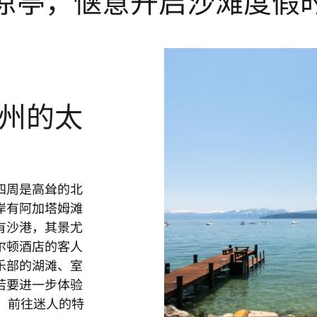
凉亭，惬意开启沙滩度假
州的太
四周是高耸的北
岸有阿加塔姆滩
有沙港，其景尤
尔顿酒店的客人
乐部的湖滩、室
若要进一步体验
，前往迷人的特