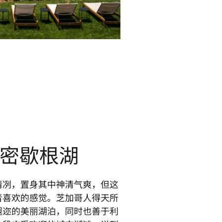
密歇根湖
清冽，置身其中神清气爽，但这
者喜欢的感觉。芝加哥人得天所
遐迩的美丽湖泊，同时也善于利