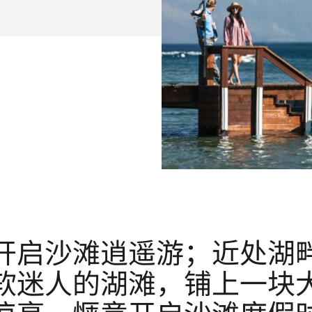
开启沙滩逍遥游；近处湖
软迷人的湖滩，铺上一块