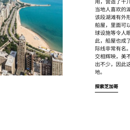
用，营造了十
当地人喜欢的
该段湖滩有外
船屋，里面可
球设施等令人
此，船屋也成
际线非常有名
交相辉映，美
出不少，因此
地。
探索芝加哥