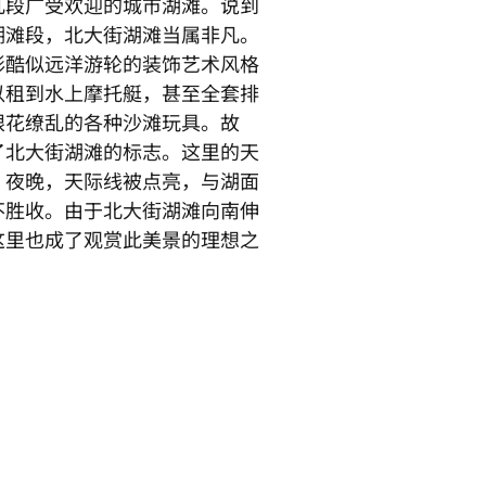
几段广受欢迎的城市湖滩。说到
湖滩段，北大街湖滩当属非凡。
形酷似远洋游轮的装饰艺术风格
以租到水上摩托艇，甚至全套排
眼花缭乱的各种沙滩玩具。故
了北大街湖滩的标志。这里的天
。夜晚，天际线被点亮，与湖面
不胜收。由于北大街湖滩向南伸
这里也成了观赏此美景的理想之