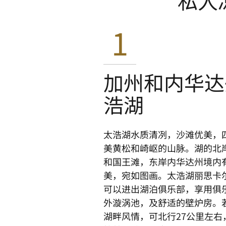
私人
1
加州和内华达
浩湖
太浩湖水质清冽，沙滩优美，
美黄松和崎岖的山脉。湖的北
和国王滩，东岸内华达州境内
美，宛如图画。太浩湖丽思卡
可以进出湖泊俱乐部，享用俱
外漩涡池，及舒适的壁炉房。
湖畔风情，可北行27公里左右