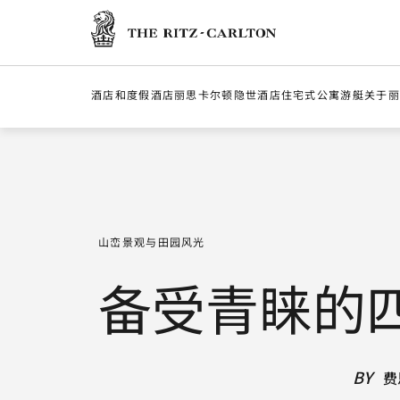
丽思卡尔顿酒店
酒店和度假酒店
丽思卡尔顿隐世酒店
住宅式公寓
游艇
关于丽
山峦景观与田园风光
备受青睐的
BY
费