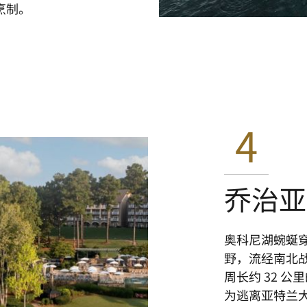
烹制。
4
乔治亚
奥科尼湖蜿蜒
野，流经南北
周长约 32 
为逃离亚特兰