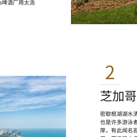
rks啤酒厂用太浩
2
芝加哥
密歇根湖湖水
也是许多游泳
厚，有此闻名