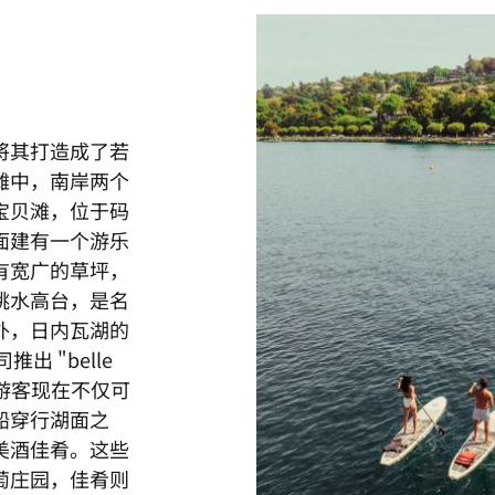
将其打造成了若
滩中，南岸两个
宝贝滩，位于码
面建有一个游乐
有宽广的草坪，
跳水高台，是名
外，日内瓦湖的
出 "belle
后，游客现在不仅可
船穿行湖面之
美酒佳肴。这些
萄庄园，佳肴则