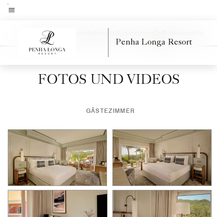
Skip
to
Menütext
main
ness
Spa
Meetings und Veranstaltungen
Ausstattung
Golf
Hotelansicht
Linkspfeil
Rec
Penha Longa Resort
content
FOTOS UND VIDEOS
GÄSTEZIMMER