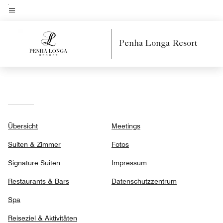
Skip
to
Menütext
main
Penha Longa Resort
content
Übersicht
Meetings
Suiten & Zimmer
Fotos
Signature Suiten
Impressum
Restaurants & Bars
Datenschutzzentrum
Spa
Reiseziel & Aktivitäten