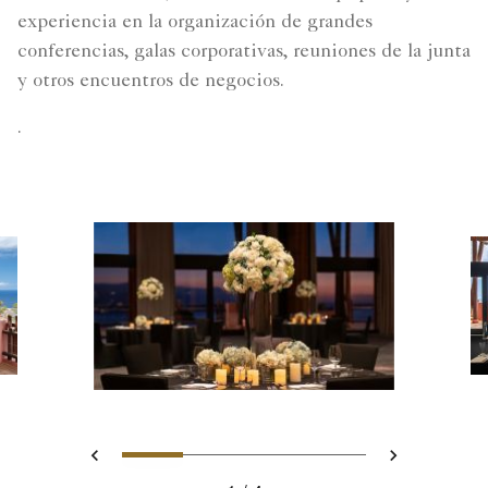
experiencia en la organización de grandes
conferencias, galas corporativas, reuniones de la junta
y otros encuentros de negocios.
.
Tobogán 1 - Ballroom, Gala S
Tobogán 2 - Ballroom 1
Tobogán 3 - table
Tobogán 4 - 
Anterior
Siguient