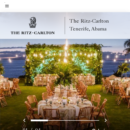
Skip
to
Texto del menú
main
The Ritz-Carlton
content
Tenerife, Abama
Anterior
Siguien
0
1
2
3