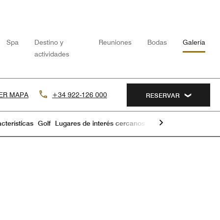
Spa
Destino y
Reuniones
Bodas
Galería
actividades
ER MAPA
+34 922-126 000
RESERVAR
cterísticas
Golf
Lugares de interés cercanos
Villas
Vista del hotel
Flecha derecha