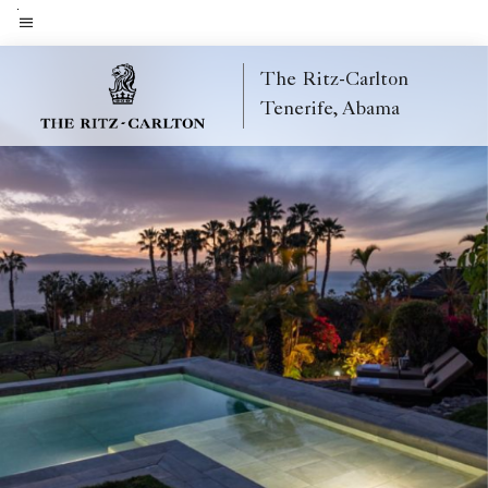
Skip
to
Texto del menú
main
The Ritz-Carlton
content
Tenerife, Abama