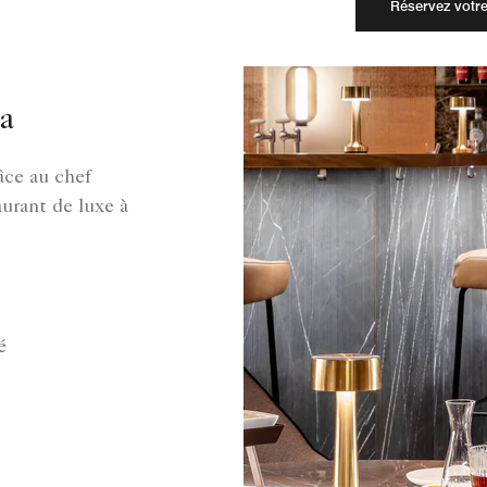
Réservez votre
a
âce au chef
aurant de luxe à
é