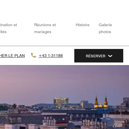
ination et
Réunions et
Histoire
Galerie
vités
mariages
photos
HER LE PLAN
+43 1-31188
RÉSERVER