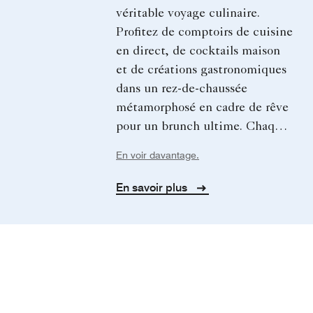
véritable voyage culinaire.
Profitez de comptoirs de cuisine
en direct, de cocktails maison
et de créations gastronomiques
dans un rez-de-chaussée
métamorphosé en cadre de rêve
pour un brunch ultime. Chaque
édition accueille un chef Ritz-
En voir davantage.
Carlton de renommée mondiale.
Réservez dès aujourd'hui pour
En savoir plus
participer à cet évènement
exclusif.