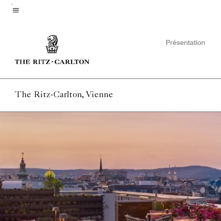
Skip
to
Texte du menu
main
Présentation
content
The Ritz-Carlton, Vienne