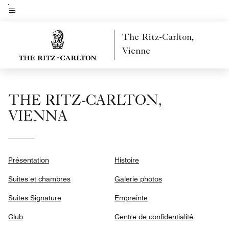
Skip
to
Texte du menu
main
The Ritz-Carlton,
content
Vienne
THE RITZ-CARLTON,
VIENNA
Présentation
Histoire
Suites et chambres
Galerie photos
Suites Signature
Empreinte
Club
Centre de confidentialité