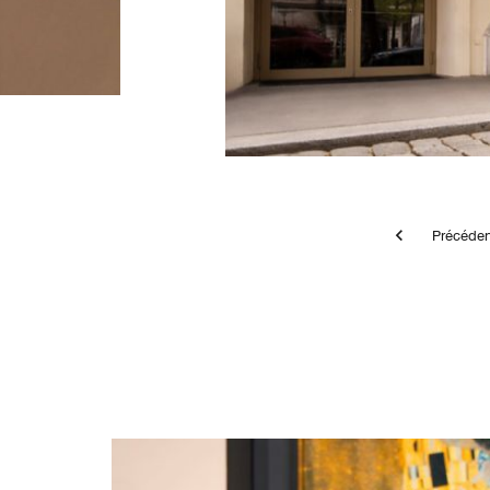
Pré
Couple standing close before Klimt's The Kiss