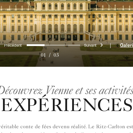
Précédent
Suivant
0
1
2
|
Galer
01
/
03
Découvrez Vienne et ses activités
EXPÉRIENCES
véritable conte de fées devenu réalité. Le Ritz-Carlton est