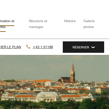
ination et
Réunions et
Histoire
Galerie
vités
mariages
photos
HER LE PLAN
+43 1-31188
RÉSERVER