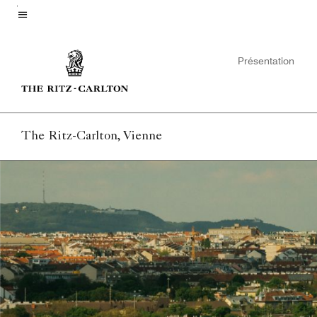
Skip
to
Texte du menu
main
Présentation
content
The Ritz-Carlton, Vienne