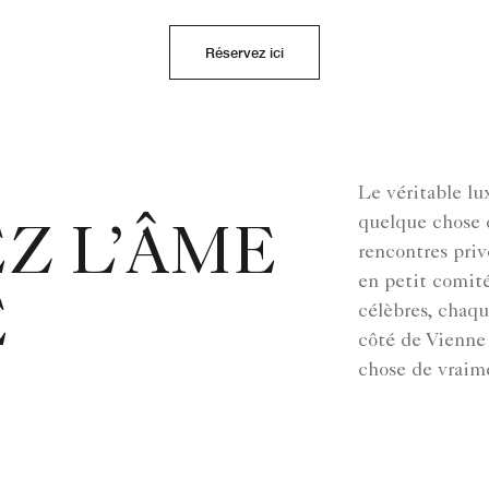
Réservez ici
Le véritable lu
quelque chose 
Z L’ÂME
rencontres pri
en petit comité
E
célèbres, chaq
côté de Vienne
chose de vraime