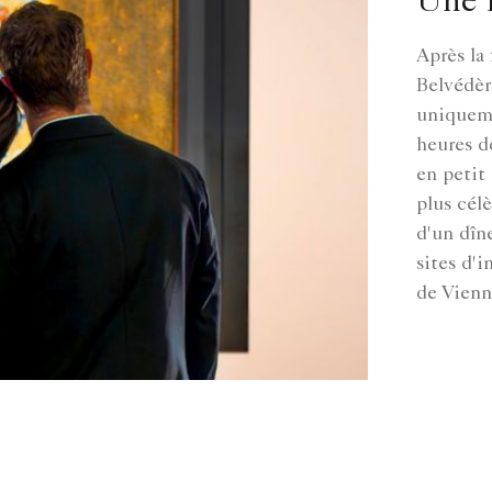
Une n
Après la
Belvédèr
uniqueme
heures d
en petit
plus cél
d'un dîn
sites d'
de Vienn