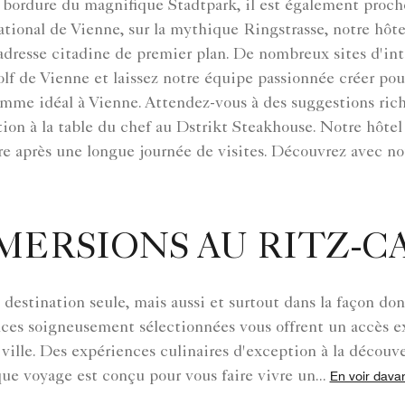
en bordure du magnifique Stadtpark, il est également proch
tional de Vienne, sur la mythique Ringstrasse, notre hôtel 
e adresse citadine de premier plan. De nombreux sites d'in
olf de Vienne et laissez notre équipe passionnée créer pou
mme idéal à Vienne. Attendez-vous à des suggestions riche
ion à la table du chef au Dstrikt Steakhouse. Notre hôtel 
e après une longue journée de visites. Découvrez avec nou
MERSIONS AU RITZ-
 destination seule, mais aussi et surtout dans la façon do
ces soigneusement sélectionnées vous offrent un accès ex
 ville. Des expériences culinaires d'exception à la découve
ue voyage est conçu pour vous faire vivre un
...
En voir dava