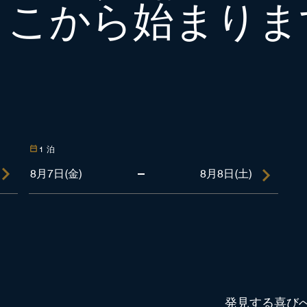
ここから始まりま
1
泊
発見する喜び