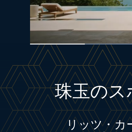
0:07
/
0:35
Pause
Unmute
Current
Duration
Time
珠玉のス
リッツ・カ