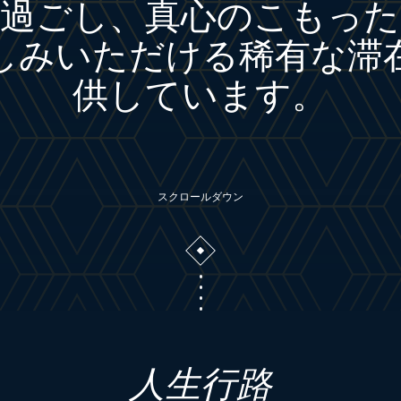
を過ごし、真心のこもった
しみいただける稀有な滞
供しています。
スクロールダウン
人生行路