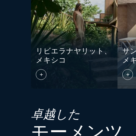
リビエラナヤリット、
サン
メキシコ
メ
卓越した
モーメンツ