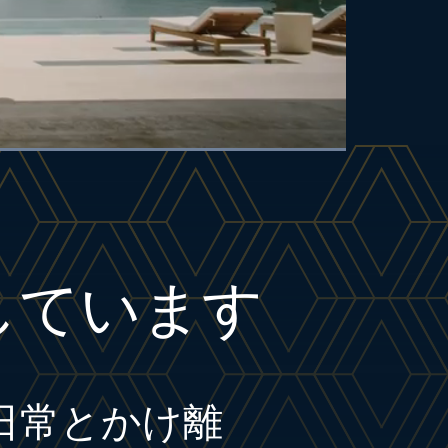
Descriptions
Subtitles
Picture-
Fullscreen
in-
Picture
しています
日常とかけ離