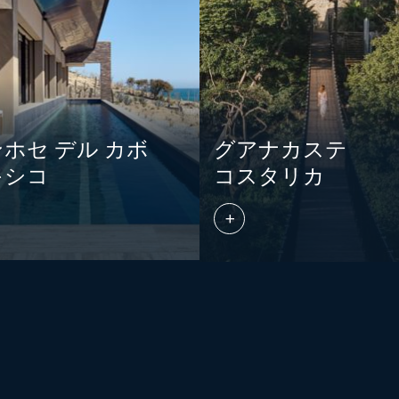
ホセ デル カボ
グアナカステ
キシコ
コスタリカ