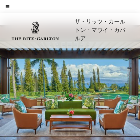
Skip
to
メニューのテキスト
main
ザ・リッツ・カール
content
トン・マウイ・カパ
ルア