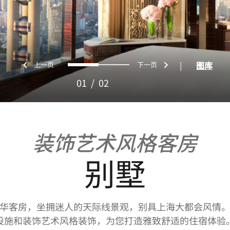
上一页
下一页
0
1
|
图库
01
/
02
装饰艺术风格客房
别墅
华客房，坐拥迷人的天际线景观，别具上海大都会风情
设施和装饰艺术风格装饰，为您打造雅致舒适的住宿体验