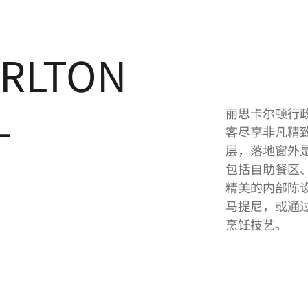
ARLTON
L
丽思卡尔顿行
客尽享非凡精致
层，落地窗外
包括自助餐区
精美的内部陈
马提尼，或通
烹饪技艺。