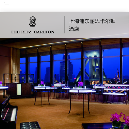
Skip
菜单文本
to
main
上海浦东丽思卡尔顿
content
酒店