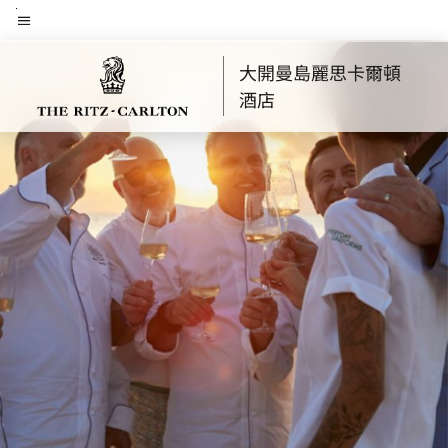
Skip
選單文字
to
main
大開曼島麗思卡爾頓
content
酒店