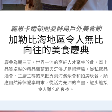
麗思卡爾頓開曼群島戶外美食節
加勒比海地區令人無比
向往的美食慶典
慶典為期三天，世界一流的烹飪人才聚集於此，奉上
品質卓越的精品葡萄酒與沉浸式島嶼體驗。從私密品
酒會、主廚主導的烹飪秀到海濱聚會和招牌晚餐，順
應自然節律暢享周末，從活力充沛的白晝，逐步迎接
令人難忘的良夜。