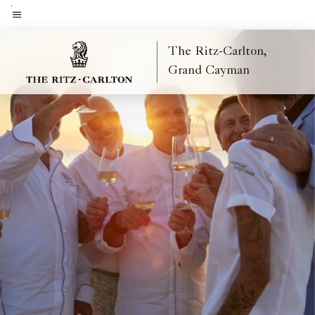
Skip
to
Menütext
main
The Ritz-Carlton,
content
Grand Cayman