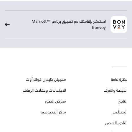
استمتع بإقامتك مع تطبيق برنامج ™Marriott
Bonvoy
نظرة عامة
مهرجان كايمان كوك آوت
الأجنحة والغرف
الاجتماعات وحفلات الزفاف
النادي
معرض الصور
المطاعم
مركز الخصوصية
النادي الصحي