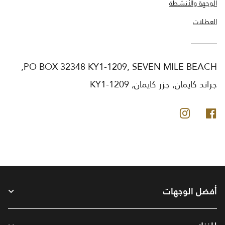
الوجهة والأنشطة
العطلات
PO BOX 32348 KY1-1209, SEVEN MILE BEACH,
جراند كايمان, جزر كايمان, KY1-1209
فيس بوك
انستجرام
أفضل الوجهات