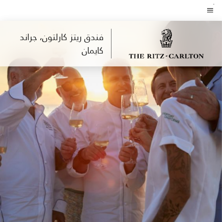
Skip
to
نص القائمة
main
فندق ريتز كارلتون، جراند
content
كايمان