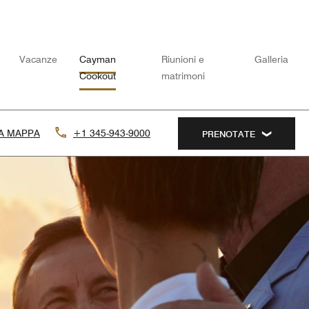
Vacanze
Cayman
Riunioni e
Galleria
Cookout
matrimoni
LA MAPPA
+1 345-943-9000
PRENOTATE