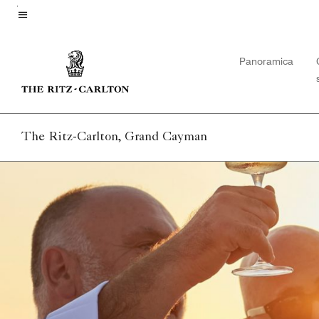
Skip
to
Testo del menu
main
Panoramica
content
The Ritz-Carlton, Grand Cayman