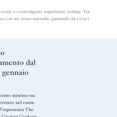
ezione e coinvolgenti esperienze isolane. Tra
na con un ritmo naturale, passando da vivaci
mo
amento dal
7 gennaio
iorno minimo tre
roverete nel cuore
l’esperienza The
n Cayman Cookout.