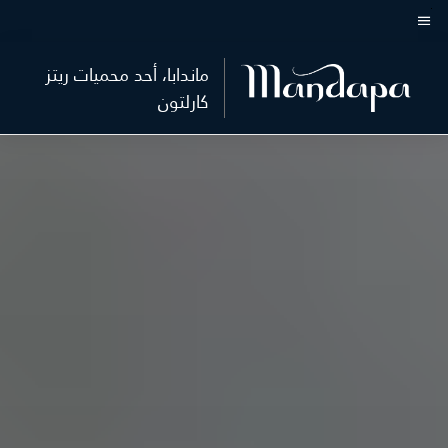
Skip
to
نص القائمة
main
ماندابا، أحد محميات ريتز
content
كارلتون