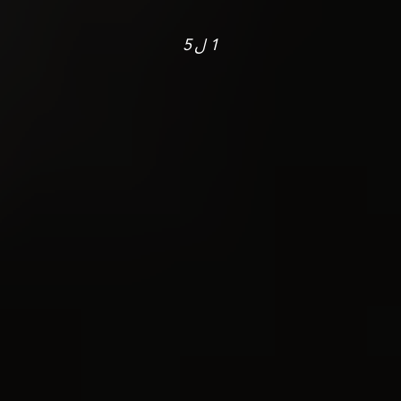
1
ل
5