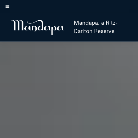
Skip
to
Teks menu
main
Mandapa, a Ritz-
content
Carlton Reserve