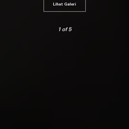
Lihat Galeri
1
of
5