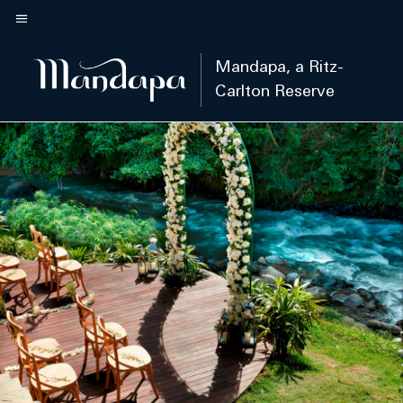
Skip
to
Teks menu
main
Mandapa, a Ritz-
content
Carlton Reserve