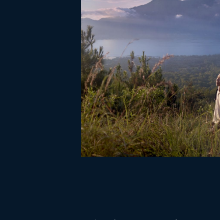
ruang perawatan, juga
dilengkapi dengan paviliun
yoga, pura meditasi, kolam
vitalitas, ruang kebugaran 24
jam, sauna, dan area relaksasi.