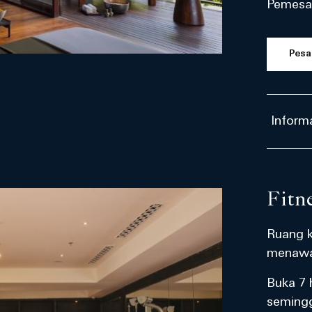
Pemesa
Pesa
Informa
Fitn
Ruang k
menawa
Buka 7 
semingg