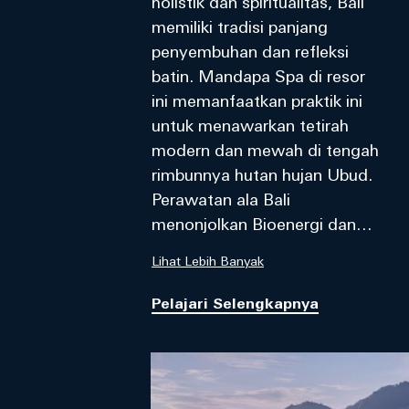
holistik dan spiritualitas, Bali
memiliki tradisi panjang
penyembuhan dan refleksi
batin. Mandapa Spa di resor
ini memanfaatkan praktik ini
untuk menawarkan tetirah
modern dan mewah di tengah
rimbunnya hutan hujan Ubud.
Perawatan ala Bali
menonjolkan Bioenergi dan
produk-produk yang berbahan
Lihat Lebih Banyak
lokal, serta kesempatan unik
yang mencakup sesi dengan
Pelajari Selengkapnya
penyembuh lokal Bali. Spa tepi
sungai ini merupakan destinasi
kesehatan holistik yang
lengkap; selain memiliki lima