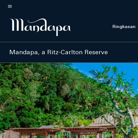
Skip
to
Teks menu
main
Ringkasan
content
Mandapa, a Ritz-Carlton Reserve