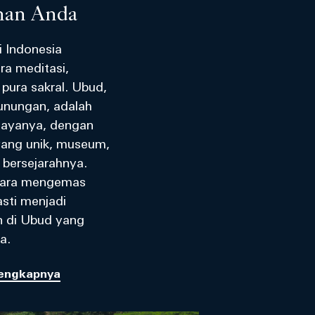
nan Anda
i Indonesia
ra meditasi,
pura sakral. Ubud,
unungan, adalah
dayanya, dengan
yang unik, museum,
 bersejarahnya.
 cara mengemas
sti menjadi
 di Ubud yang
a.
lengkapnya