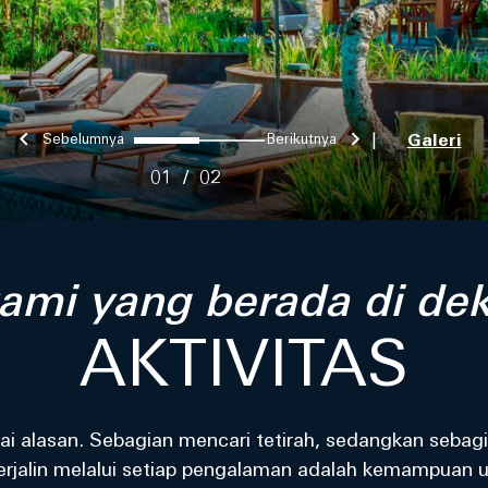
Sebelumnya
Berikutnya
0
1
|
Galeri
01
/
02
ami yang berada di de
AKTIVITAS
gai alasan. Sebagian mencari tetirah, sedangkan seba
terjalin melalui setiap pengalaman adalah kemampuan 