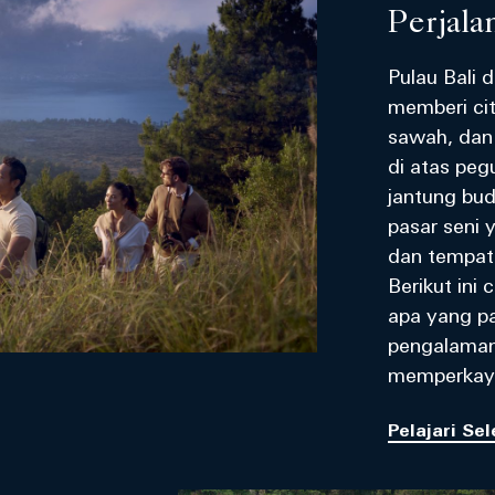
Perjala
Pulau Bali d
memberi cit
sawah, dan 
di atas peg
jantung bu
pasar seni 
dan tempat
Berikut ini
apa yang pa
pengalaman
memperkay
Pelajari Se