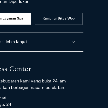
nan Diperlukan
n Layanan Spa
Kunjungi Situs Web
si lebih lanjut
ess Center
ebugaran kami yang buka 24 jam
rkan berbagai macam peralatan.
hari
u, 24