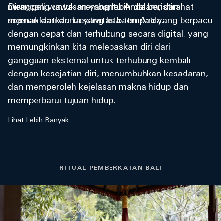
Dirancang untuk membantu Anda beristirahat
menggali wawasan yang lebih dalam, dan
sejenak dari dunia yang kita tempati yang berpacu
memanfaatkan kreativitas batin Anda.
dengan cepat dan terhubung secara digital, yang
memungkinkan kita melepaskan diri dari
gangguan eksternal untuk terhubung kembali
dengan kesejatian diri, menumbuhkan kesadaran,
dan memperoleh kejelasan makna hidup dan
memperbarui tujuan hidup.
Lihat Lebih Banyak
RITUAL PEMBERKATAN BALI