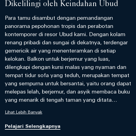
Dikelilingi oleh Keindahan Ubud
Para tamu disambut dengan pemandangan
panorama pepohonan tropis dan perabotan
kontemporer di resor Ubud kami. Dengan kolam
renang pribadi dan sungai di dekatnya, terdengar
gemericik air yang menenteramkan di setiap
kelokan. Balkon untuk berjemur yang luas,
dilengkapi dengan kursi malas yang nyaman dan
tempat tidur sofa yang teduh, merupakan tempat
yang sempurna untuk bersantai, yaitu orang dapat
melepas lelah, berjemur, dan asyik membaca buku
yang menarik di tengah taman yang ditata
dengan indah. The Reserve Two-Bedroom seluas
Lihat Lebih Banyak
995 meter persegi dilengkapi dengan ruang makan
terpisah, ruang tamu, dapur kecil, dan lemari
Pelajari Selengkapnya
pakaian, sedangkan Mandapa Three-Bedroom