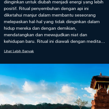
diinginkan untuk diubah menjadi energi yang lebih
positif. Ritual penyembuhan dengan api ini
diketahui manjur dalam membantu seseorang
melepaskan hal-hal yang tidak diinginkan dalam
hidup mereka dan dengan demikian,
mendatangkan dan mewujudkan niat dan
kehidupan baru. Ritual ini diawali dengan meditasi
di depan api unggun, seraya mendengarkan
Lihat Lebih Banyak
pendeta upacara sambil membunyikan Lonceng
gaya Bali dan melantunkan mantra berbahasa
Sanskerta untuk memohon kepada Sang Pencipta
karunia kesehatan dan kelimpahan. Setelah
menyalakan api, Anda diundang untuk
berpartisipasi dengan memberikan persembahan
berupa biji-bijian, kacang-kacangan, dan makanan
lainnya ke dalam api.