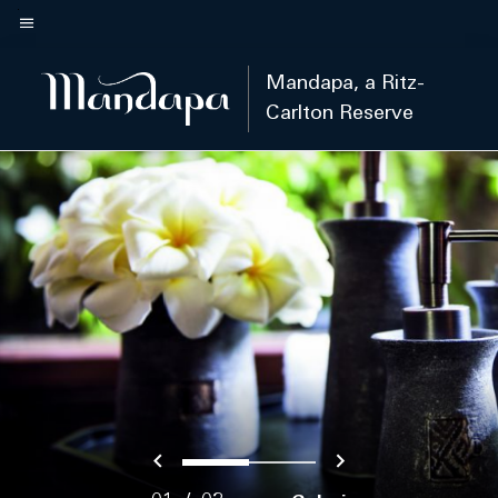
Skip
to
Teks menu
main
Mandapa, a Ritz-
content
Carlton Reserve
Sebelumnya
Berikutnya
0
1