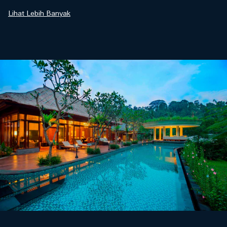
pengetahuan dan mendorong kemajuan bersama.
Lihat Lebih Banyak
Sebagai langkah penting dalam evolusi yang
terus-menerus ini, kami menyampaikan undangan
kepada para perempuan untuk datang ke layanan
perawatan di Mandapa Spa, tempat kami
menerapkan pendekatan lengkap dan menyeluruh
dalam rangkaian layanan kami.