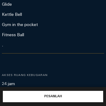
Glide
Kettle Bell
Gym in the pocket
Fitness Ball
.
AKSES RUANG KEBUGARAN
24 jam
* Masuk Ruang Kebugaran dengan kunci kamar
PESANLAH
untuk akses 24 jam.